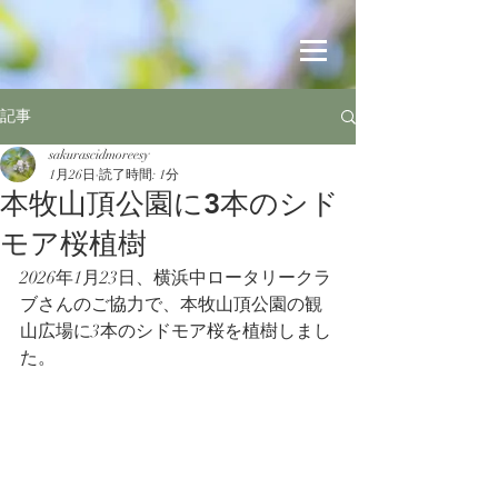
記事
sakurascidmoreesy
1月26日
読了時間: 1分
本牧山頂公園に3本のシド
モア桜植樹
2026年1月23日、横浜中ロータリークラ
ブさんのご協力で、本牧山頂公園の観
山広場に3本のシドモア桜を植樹しまし
た。