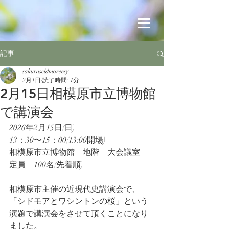
記事
sakurascidmoreesy
2月1日
読了時間: 1分
2月15日相模原市立博物館
で講演会
2026年2月15日(日) 
13：30〜15：00(13:00開場)
相模原市立博物館　地階　大会議室
定員　100名(先着順)
相模原市主催の近現代史講演会で、
「シドモアとワシントンの桜」という
演題で講演会をさせて頂くことになり
ました。