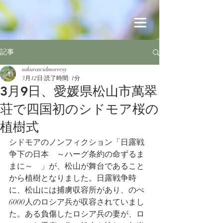
記事
sakurascidmoreesy
3月12日
読了時間: 1分
3月9日、愛媛県松山市萬翠
荘で四国初のシドモア桜の
植樹式
シドモアのノンフィクション「日露戦
争下の日本　～ハーグ条約の命ずるま
まに～　」が、松山が舞台であること
から植樹となりました。日露戦争時
に、松山には捕虜収容所があり、のべ
6000人のロシア兵が収容されていまし
た。ある負傷したロシア兵の妻が、ロ