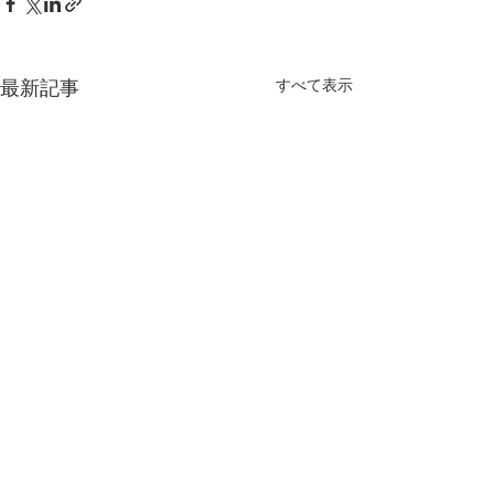
最新記事
すべて表示
3月12日、横浜市戸塚区
相模原市立博物
矢部小学校でシドモア桜
会
の植樹
2024年当時の4年生に「シド
尾崎行雄を全国に
コメント