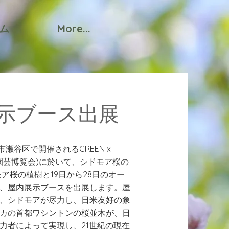
ム
More...
展示ブース出展
市瀬谷区で開催されるGREEN x
(国際園芸博覧会)に於いて、シドモア桜の
モア桜の植樹と19日から28日のオー
間、屋内展示ブースを出展します。屋
、シドモアが尽力し、日米友好の象
カの首都ワシントンの桜並木が、日
力者によって実現し、21世紀の現在