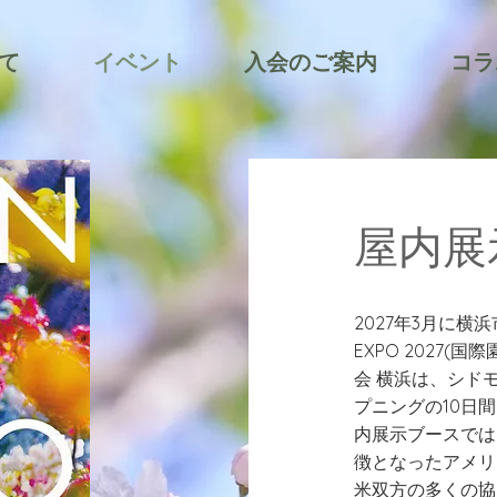
て
イベント
入会のご案内
コラ
​屋内
2027年3月に横浜
EXPO 2027
会 横浜は、シド
プニングの10日
内展示ブースでは
徴となったアメリ
米双方の多くの協